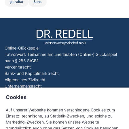
gibraltar
Bank
Online-Glücksspiel
Tatvorwurf: Teilnahme am unerlaubten (Online-) Glücksspiel
nach § 285 StGB?
Verkehrsrecht
Bank- und Kapitalmarktrecht
Allgemeines Zivilrecht
Unternehmensrecht
Aktuelles
Cookies
EuGH (C-440/23): Spieler können Verluste aus illegalem
Online-Glücksspiel zurückfordern
Auf unserer Webseite kommen verschiedene Cookies zum
EuGH-Generalanwalt sorgt für Paukenschlag beim Online-
Einsatz: technische, zu Statistik-Zwecken, und solche zu
Glücksspiel – C-530/24 Tipico Sportwetten
Marketing-Zwecken. Sie können unsere Webseite
OLG Stuttgart stärkt Verbraucherrechte – Geld zurück bei
grundsätzlich auch ohne das Setzen von Cookies besuchen.