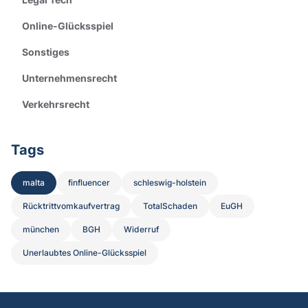
Online-Glücksspiel
Sonstiges
Unternehmensrecht
Verkehrsrecht
Tags
malta
finfluencer
schleswig-holstein
Rücktrittvomkaufvertrag
TotalSchaden
EuGH
münchen
BGH
Widerruf
Unerlaubtes Online-Glücksspiel