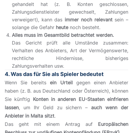
gehandelt hat (z. B. Konten geschlossen,
Zahlungsdienstleister gewechselt, Zahlungen
verweigert), kann das
immer noch relevant
sein –
solange die Gefahr
heute
noch besteht.
Alles muss im Gesamtbild betrachtet werden.
Das Gericht prüft alle Umstände zusammen:
Verhalten des Anbieters, Art der Vermögenswerte,
rechtliche Hindernisse, bisheriges
Zahlungsverhalten usw.
4. Was das für Sie als Spieler bedeutet
Wenn Sie bereits
ein Urteil
gegen einen Anbieter
haben (z. B. aus Deutschland oder Österreich), können
Sie künftig
Konten in anderen EU-Staaten einfrieren
lassen
, um Ihr Geld zu sichern –
auch wenn der
Anbieter in Malta sitzt
.
Das geht mit einem Antrag auf
Europäischen
Beschluss zur vorläufigen Kontenpfändung (EBzvK)
.