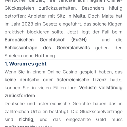
versuchen derzeit, ihre Verluste aus illegalen Online-
Glücksspielen zurückzuerhalten. Besonders häufig
betroffen: Anbieter mit Sitz in
Malta
. Doch Malta hat
im Jahr 2023 ein Gesetz eingeführt, das solche Klagen
praktisch blockieren sollte. Jetzt liegt der Fall beim
Europäischen Gerichtshof (EuGH)
– und die
Schlussanträge des Generalanwalts
geben den
Spielern neue Hoffnung.
1. Worum es geht
Wenn Sie in einem Online-Casino gespielt haben, das
keine deutsche oder österreichische Lizenz
hatte,
können Sie in vielen Fällen Ihre
Verluste vollständig
zurückfordern
.
Deutsche und österreichische Gerichte haben das in
zahlreichen Urteilen bestätigt: Die Glücksspielverträge
sind
nichtig
, und das eingezahlte Geld muss