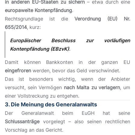
in anderen EU-Staaten zu sichern
– etwa durch eine
europaweite Kontenpfändung
.
Rechtsgrundlage ist die
Verordnung (EU) Nr.
655/2014
, kurz:
Europäischer Beschluss zur vorläufigen
Kontenpfändung (EBzvK)
.
Damit können Bankkonten in der ganzen EU
eingefroren
werden, bevor das Geld verschwindet.
Das ist besonders wichtig, wenn der Anbieter
versucht, sein Vermögen
nach Malta zu verlagern
, um
einer Vollstreckung zu entgehen.
3. Die Meinung des Generalanwalts
Der Generalanwalt beim EuGH hat seine
Schlussanträge
vorgelegt – also seinen rechtlichen
Vorschlag an das Gericht.