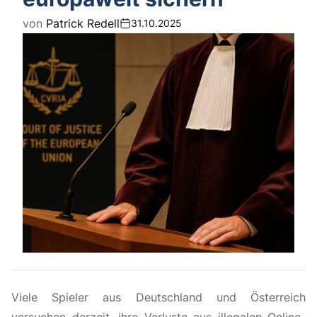
von
Patrick Redell
31.10.2025
Viele Spieler aus Deutschland und Österreich