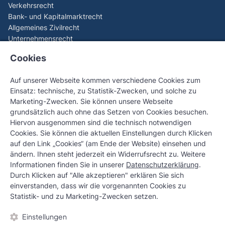
Verkehrsrecht
Bank- und Kapitalmarktrecht
Allgemeines Zivilrecht
Unternehmensrecht
Aktuelles
Cookies
EuGH (C-440/23): Spieler können Verluste aus illegalem
Online-Glücksspiel zurückfordern
Auf unserer Webseite kommen verschiedene Cookies zum
EuGH-Generalanwalt sorgt für Paukenschlag beim Online-
Einsatz: technische, zu Statistik-Zwecken, und solche zu
Glücksspiel – C-530/24 Tipico Sportwetten
Marketing-Zwecken. Sie können unsere Webseite
OLG Stuttgart stärkt Verbraucherrechte – Geld zurück bei
grundsätzlich auch ohne das Setzen von Cookies besuchen.
Verstoß gegen 1.000-€-Einzahlungslimit
Hiervon ausgenommen sind die technisch notwendigen
OLG Karlsruhe stärkt Verbraucherrechte bei
Cookies. Sie können die aktuellen Einstellungen durch Klicken
Apple‑Pay‑Betrug
auf den Link „Cookies“ (am Ende der Website) einsehen und
Checkliste: Vorzeitige Löschung erledigter negativer
ändern. Ihnen steht jederzeit ein Widerrufsrecht zu. Weitere
SCHUFA-Einträge
Informationen finden Sie in unserer
Datenschutzerklärung
.
Kontakt
Durch Klicken auf "Alle akzeptieren" erklären Sie sich
Eupener Straße 67, 50933 Köln
einverstanden, dass wir die vorgenannten Cookies zu
rechtsanwalt@redell.com
Statistik- und zu Marketing-Zwecken setzen.
+49 (0) 221 - 500 773 97
Einstellungen