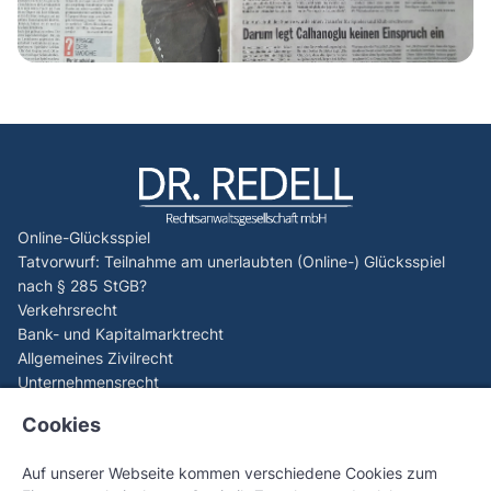
Online-Glücksspiel
Tatvorwurf: Teilnahme am unerlaubten (Online-) Glücksspiel
nach § 285 StGB?
Verkehrsrecht
Bank- und Kapitalmarktrecht
Allgemeines Zivilrecht
Unternehmensrecht
Aktuelles
Cookies
EuGH (C-440/23): Spieler können Verluste aus illegalem
Online-Glücksspiel zurückfordern
Auf unserer Webseite kommen verschiedene Cookies zum
EuGH-Generalanwalt sorgt für Paukenschlag beim Online-