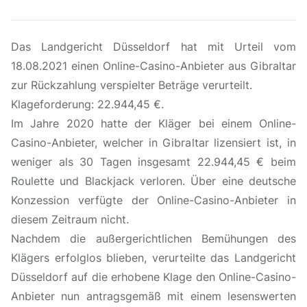
Das Landgericht Düsseldorf hat mit Urteil vom
18.08.2021 einen Online-Casino-Anbieter aus Gibraltar
zur Rückzahlung verspielter Beträge verurteilt.
Klageforderung: 22.944,45 €.
Im Jahre 2020 hatte der Kläger bei einem Online-
Casino-Anbieter, welcher in Gibraltar lizensiert ist, in
weniger als 30 Tagen insgesamt 22.944,45 € beim
Roulette und Blackjack verloren. Über eine deutsche
Konzession verfügte der Online-Casino-Anbieter in
diesem Zeitraum nicht.
Nachdem die außergerichtlichen Bemühungen des
Klägers erfolglos blieben, verurteilte das Landgericht
Düsseldorf auf die erhobene Klage den Online-Casino-
Anbieter nun antragsgemäß mit einem lesenswerten