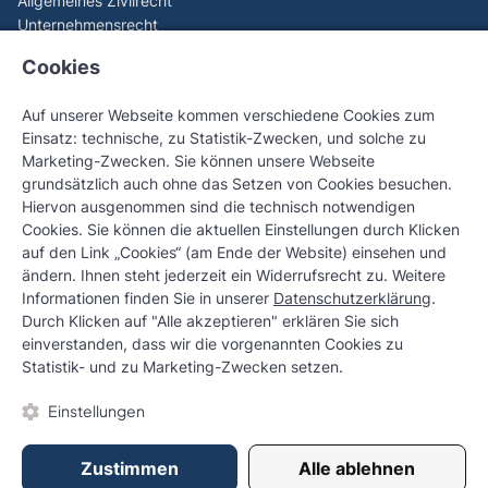
Allgemeines Zivilrecht
Unternehmensrecht
Aktuelles
Cookies
EuGH (C-440/23): Spieler können Verluste aus illegalem
Online-Glücksspiel zurückfordern
Auf unserer Webseite kommen verschiedene Cookies zum
EuGH-Generalanwalt sorgt für Paukenschlag beim Online-
Einsatz: technische, zu Statistik-Zwecken, und solche zu
Glücksspiel – C-530/24 Tipico Sportwetten
Marketing-Zwecken. Sie können unsere Webseite
OLG Stuttgart stärkt Verbraucherrechte – Geld zurück bei
grundsätzlich auch ohne das Setzen von Cookies besuchen.
Verstoß gegen 1.000-€-Einzahlungslimit
Hiervon ausgenommen sind die technisch notwendigen
OLG Karlsruhe stärkt Verbraucherrechte bei
Cookies. Sie können die aktuellen Einstellungen durch Klicken
Apple‑Pay‑Betrug
auf den Link „Cookies“ (am Ende der Website) einsehen und
Checkliste: Vorzeitige Löschung erledigter negativer
ändern. Ihnen steht jederzeit ein Widerrufsrecht zu. Weitere
SCHUFA-Einträge
Informationen finden Sie in unserer
Datenschutzerklärung
.
Kontakt
Durch Klicken auf "Alle akzeptieren" erklären Sie sich
Eupener Straße 67, 50933 Köln
einverstanden, dass wir die vorgenannten Cookies zu
rechtsanwalt@redell.com
Statistik- und zu Marketing-Zwecken setzen.
+49 (0) 221 - 500 773 97
Einstellungen
Zustimmen
Alle ablehnen
©2026 Dr. Redell Rechtsanwaltsgesellschaft mbH