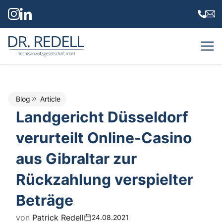
Dr. Redell Rechtsanwaltsgesellschaft mbH
Blog
Article
Landgericht Düsseldorf
verurteilt Online-Casino
aus Gibraltar zur
Rückzahlung verspielter
Beträge
von
Patrick Redell
24.08.2021