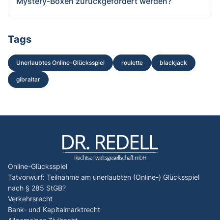
Mystery-Boxen zurückgefordert werden?
Tags
Unerlaubtes Online-Glücksspiel
roulette
blackjack
gibraltar
Online-Glücksspiel
Tatvorwurf: Teilnahme am unerlaubten (Online-) Glücksspiel
nach § 285 StGB?
Verkehrsrecht
Bank- und Kapitalmarktrecht