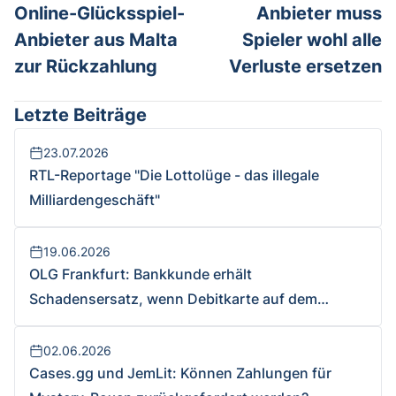
Online-Glücksspiel-
Anbieter muss
Anbieter aus Malta
Spieler wohl alle
zur Rückzahlung
Verluste ersetzen
Letzte Beiträge
23.07.2026
RTL-Reportage "Die Lottolüge - das illegale
Milliardengeschäft"
19.06.2026
OLG Frankfurt: Bankkunde erhält
Schadensersatz, wenn Debitkarte auf dem
Versandweg abhandenkommt und unbefugt Geld
abgehoben wird
02.06.2026
Cases.gg und JemLit: Können Zahlungen für