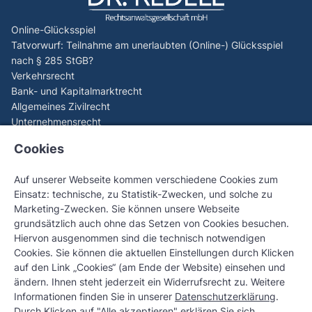
Online-Glücksspiel
Tatvorwurf: Teilnahme am unerlaubten (Online-) Glücksspiel
nach § 285 StGB?
Verkehrsrecht
Bank- und Kapitalmarktrecht
Allgemeines Zivilrecht
Unternehmensrecht
Aktuelles
Cookies
EuGH (C-440/23): Spieler können Verluste aus illegalem
Online-Glücksspiel zurückfordern
Auf unserer Webseite kommen verschiedene Cookies zum
EuGH-Generalanwalt sorgt für Paukenschlag beim Online-
Einsatz: technische, zu Statistik-Zwecken, und solche zu
Glücksspiel – C-530/24 Tipico Sportwetten
Marketing-Zwecken. Sie können unsere Webseite
OLG Stuttgart stärkt Verbraucherrechte – Geld zurück bei
grundsätzlich auch ohne das Setzen von Cookies besuchen.
Verstoß gegen 1.000-€-Einzahlungslimit
Hiervon ausgenommen sind die technisch notwendigen
OLG Karlsruhe stärkt Verbraucherrechte bei
Cookies. Sie können die aktuellen Einstellungen durch Klicken
Apple‑Pay‑Betrug
auf den Link „Cookies“ (am Ende der Website) einsehen und
Checkliste: Vorzeitige Löschung erledigter negativer
ändern. Ihnen steht jederzeit ein Widerrufsrecht zu. Weitere
SCHUFA-Einträge
Informationen finden Sie in unserer
Datenschutzerklärung
.
Kontakt
Durch Klicken auf "Alle akzeptieren" erklären Sie sich