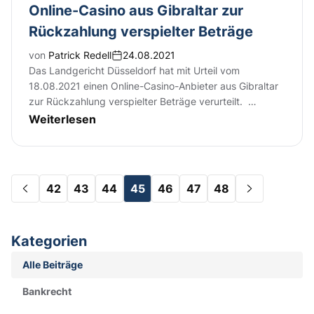
Online-Casino aus Gibraltar zur
Rückzahlung verspielter Beträge
von
Patrick Redell
24.08.2021
Das Landgericht Düsseldorf hat mit Urteil vom
18.08.2021 einen Online-Casino-Anbieter aus Gibraltar
zur Rückzahlung verspielter Beträge verurteilt. …
Weiterlesen
42
43
44
45
46
47
48
Kategorien
Alle Beiträge
Bankrecht