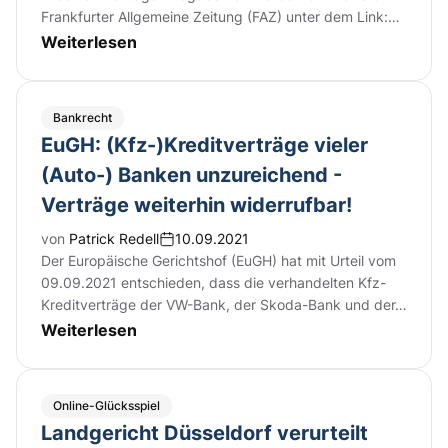
Frankfurter Allgemeine Zeitung (FAZ) unter dem Link:…
Weiterlesen
Bankrecht
EuGH: (Kfz-)Kreditverträge vieler
(Auto-) Banken unzureichend -
Verträge weiterhin widerrufbar!
von
Patrick Redell
10.09.2021
Der Europäische Gerichtshof (EuGH) hat mit Urteil vom
09.09.2021 entschieden, dass die verhandelten Kfz-
Kreditverträge der VW-Bank, der Skoda-Bank und der…
Weiterlesen
Online-Glücksspiel
Landgericht Düsseldorf verurteilt