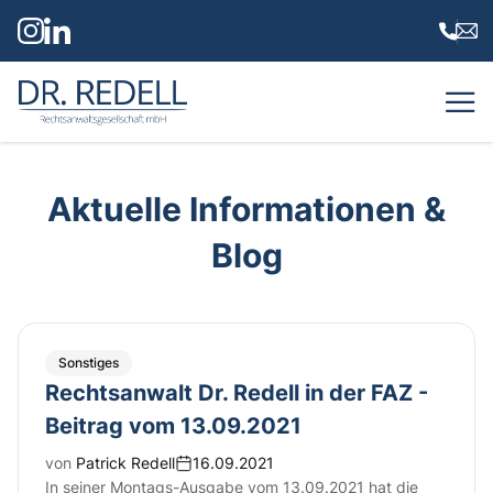
Dr. Redell Rechtsanwaltsgesellschaft mbH
Aktuelle Informationen &
Blog
Sonstiges
Rechtsanwalt Dr. Redell in der FAZ -
Beitrag vom 13.09.2021
von
Patrick Redell
16.09.2021
In seiner Montags-Ausgabe vom 13.09.2021 hat die