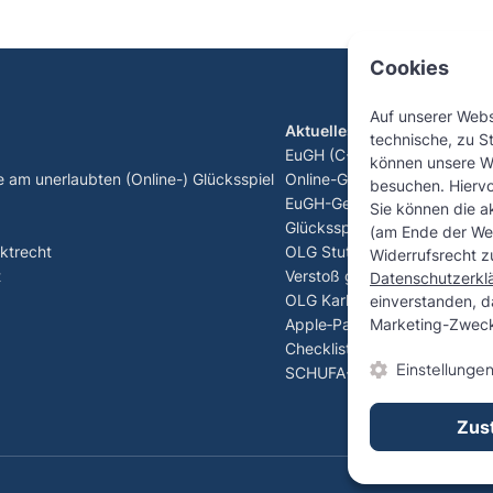
Cookies
Auf unserer Web
Aktuelles
technische, zu S
EuGH (C-440/23): Spieler kön
können unsere W
e am unerlaubten (Online-) Glücksspiel
Online-Glücksspiel zurückfo
besuchen. Hierv
EuGH-Generalanwalt sorgt fü
Sie können die ak
Glücksspiel – C-530/24 Tipi
(am Ende der Web
ktrecht
OLG Stuttgart stärkt Verbrau
Widerrufsrecht zu
t
Verstoß gegen 1.000-€-Einza
Datenschutzerkl
OLG Karlsruhe stärkt Verbra
einverstanden, d
Apple‑Pay‑Betrug
Marketing-Zweck
Checkliste: Vorzeitige Lösch
Einstellunge
SCHUFA-Einträge
Zus