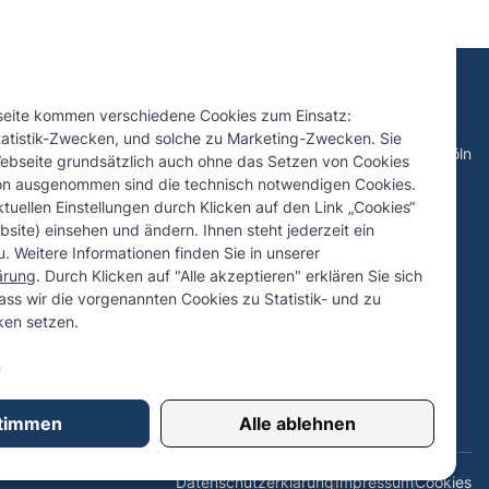
seite kommen verschiedene Cookies zum Einsatz:
Kontakt
tatistik-Zwecken, und solche zu Marketing-Zwecken. Sie
nen Verluste aus illegalem
Eupener Straße 67, 50933 Köln
ebseite grundsätzlich auch ohne das Setzen von Cookies
rdern
rechtsanwalt@redell.com
on ausgenommen sind die technisch notwendigen Cookies.
r Paukenschlag beim Online-
+49 (0) 221 - 500 773 97
tuellen Einstellungen durch Klicken auf den Link „Cookies“
co Sportwetten
site) einsehen und ändern. Ihnen steht jederzeit ein
cherrechte – Geld zurück bei
. Weitere Informationen finden Sie in unserer
hlungslimit
ärung
. Durch Klicken auf "Alle akzeptieren" erklären Sie sich
ucherrechte bei
ass wir die vorgenannten Cookies zu Statistik- und zu
en setzen.
ung erledigter negativer
n
timmen
Alle ablehnen
Datenschutzerklärung
Impressum
Cookies