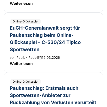
Weiterlesen
Online-Glücksspiel
EuGH-Generalanwalt sorgt für
Paukenschlag beim Online-
Glücksspiel – C-530/24 Tipico
Sportwetten
von
Patrick Redell
19.03.2026
Weiterlesen
Online-Glücksspiel
Paukenschlag: Erstmals auch
Sportwetten-Anbieter zur
Rückzahlung von Verlusten verurteilt