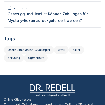
Versandweg abhandenkommt und unbefugt Geld
abgehoben wird
02.06.2026
Cases.gg und JemLit: Können Zahlungen für
Mystery-Boxen zurückgefordert werden?
Tags
Unerlaubtes Online-Glücksspiel
urteil
poker
berufung
olgfrankfurt
Online-Glücksspiel
Tatvorwurf: Teilnahme am unerlaubten (Online-) Glücksspiel