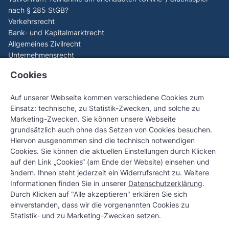
nach § 285 StGB?
Verkehrsrecht
Bank- und Kapitalmarktrecht
Allgemeines Zivilrecht
Unternehmensrecht
Aktuelles
Cookies
EuGH (C-440/23): Spieler können Verluste aus illegalem
Online-Glücksspiel zurückfordern
Auf unserer Webseite kommen verschiedene Cookies zum
EuGH-Generalanwalt sorgt für Paukenschlag beim Online-
Einsatz: technische, zu Statistik-Zwecken, und solche zu
Glücksspiel – C-530/24 Tipico Sportwetten
Marketing-Zwecken. Sie können unsere Webseite
OLG Stuttgart stärkt Verbraucherrechte – Geld zurück bei
grundsätzlich auch ohne das Setzen von Cookies besuchen.
Verstoß gegen 1.000-€-Einzahlungslimit
Hiervon ausgenommen sind die technisch notwendigen
OLG Karlsruhe stärkt Verbraucherrechte bei
Cookies. Sie können die aktuellen Einstellungen durch Klicken
Apple‑Pay‑Betrug
auf den Link „Cookies“ (am Ende der Website) einsehen und
Checkliste: Vorzeitige Löschung erledigter negativer
ändern. Ihnen steht jederzeit ein Widerrufsrecht zu. Weitere
SCHUFA-Einträge
Informationen finden Sie in unserer
Datenschutzerklärung
.
Kontakt
Durch Klicken auf "Alle akzeptieren" erklären Sie sich
Eupener Straße 67, 50933 Köln
einverstanden, dass wir die vorgenannten Cookies zu
rechtsanwalt@redell.com
Statistik- und zu Marketing-Zwecken setzen.
+49 (0) 221 - 500 773 97