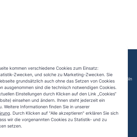
seite kommen verschiedene Cookies zum Einsatz:
Kontakt
tatistik-Zwecken, und solche zu Marketing-Zwecken. Sie
nen Verluste aus illegalem
Eupener Straße 67, 50933 Köln
ebseite grundsätzlich auch ohne das Setzen von Cookies
rdern
rechtsanwalt@redell.com
on ausgenommen sind die technisch notwendigen Cookies.
r Paukenschlag beim Online-
+49 (0) 221 - 500 773 97
tuellen Einstellungen durch Klicken auf den Link „Cookies“
co Sportwetten
site) einsehen und ändern. Ihnen steht jederzeit ein
cherrechte – Geld zurück bei
. Weitere Informationen finden Sie in unserer
hlungslimit
ärung
. Durch Klicken auf "Alle akzeptieren" erklären Sie sich
ucherrechte bei
ass wir die vorgenannten Cookies zu Statistik- und zu
en setzen.
ung erledigter negativer