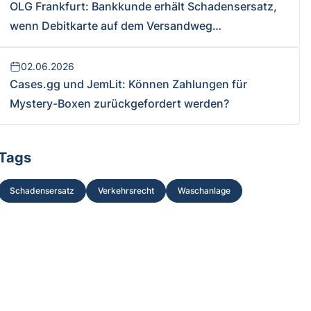
OLG Frankfurt: Bankkunde erhält Schadensersatz,
wenn Debitkarte auf dem Versandweg
abhandenkommt und unbefugt Geld abgehoben
wird
02.06.2026
Cases.gg und JemLit: Können Zahlungen für
Mystery-Boxen zurückgefordert werden?
Tags
Schadensersatz
Verkehrsrecht
Waschanlage