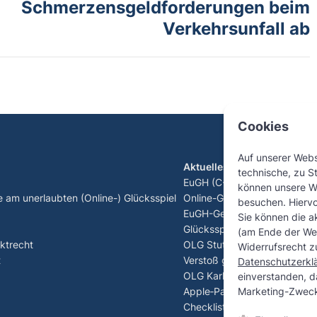
Schmerzensgeldforderungen beim
Verkehrsunfall ab
Cookies
Auf unserer Web
Aktuelles
technische, zu S
EuGH (C-440/23): Spieler kön
können unsere W
e am unerlaubten (Online-) Glücksspiel
Online-Glücksspiel zurückfo
besuchen. Hierv
EuGH-Generalanwalt sorgt fü
Sie können die ak
Glücksspiel – C-530/24 Tipi
(am Ende der Web
ktrecht
OLG Stuttgart stärkt Verbrau
Widerrufsrecht zu
t
Verstoß gegen 1.000-€-Einza
Datenschutzerkl
OLG Karlsruhe stärkt Verbra
einverstanden, d
Marketing-Zweck
Apple‑Pay‑Betrug
Checkliste: Vorzeitige Lösch